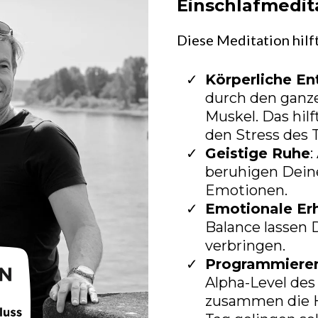
Einschlafmedit
Diese Meditation hilft
Körperliche E
durch den ganz
Muskel. Das hil
den Stress des 
Geistige Ruhe
:
beruhigen Dein
Emotionen.
Emotionale Er
Balance lassen 
verbringen.
Programmieren
Alpha-Level de
zusammen die H