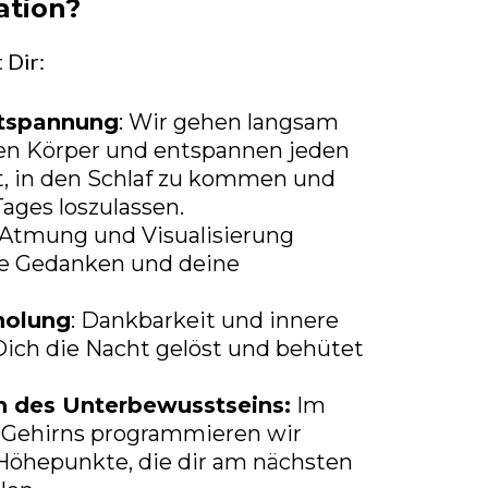
ation?
 Dir:
ntspannung
: Wir gehen langsam
en Körper und entspannen jeden
ft, in den Schlaf zu kommen und
Tages loszulassen.
 Atmung und Visualisierung
e Gedanken und deine
holung
: Dankbarkeit und innere
Dich die Nacht gelöst und behütet
 des Unterbewusstseins:
Im
s Gehirns programmieren wir
öhepunkte, die dir am nächsten